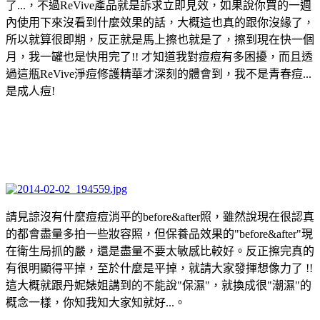
了...，不過ReVive產品就是訴求立即見效，如果說你買的一週
內使用下來沒看到什麼效果的話，大概這也真的跟你沒緣了，
所以就算很即期，反正就是馬上擦也就是了，擦到現在快一個
月，我一罐也是快用完了!! 才知道我對痘痘有多困擾，而且透
過這瓶ReVive淨痘修護精華才深刻的體會到，我不是青春痘...
是成人痘!
請見諒沒有什麼痘痘消平的before&after照，雖然說現在很認真
的都會盡量多拍一些妝容照，但保養品效果的"before&after"現
在衛生局抓的嚴，還是盡量不要太敏感比較好。反正擦完真的
有很明顯得平掉，至於什麼是平掉，就請大家發揮想像力了 !!
這大概就跟丹妮婊姐講到的不能說"保濕"，就換成很"潮濕"的
概念一樣，你知我知大家知就好...。