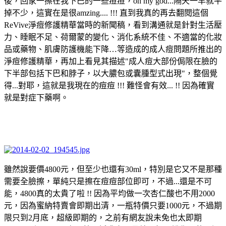
後，回家一擦在我下巴的一些痘痘，oh my god...隔天一早就平
掉不少，這實在是很amzing.... !!! 直到我真的再去翻閱這個
ReVive淨痘修護精華當時的新聞稿，看到溝通就是針對生活壓
力、睡眠不足、荷爾蒙的變化、消化系統不佳、不適當的化妝
品或藥物、肌膚防護機能下降…等造成的成人痘問題所推出的
淨痘修護精華，再加上看見其描述"成人痘大部份侷限在臉的
下半部包括下巴和脖子，以大膿包或囊腫型式出現"，整個覺
得...對耶，這就是我現在的痘痘 !!! 難怪會有效... !! 因為確實
就是對症下藥啊。
雖然說要價4800元，但至少也還有30ml，特別是它又不是那種
需要全臉擦，單純只是擦在痘痘部位即可，不過...還是不可
能，4800真的太貴了啦 !! 因為平均做一次杏仁酸也不用2000
元，因為蜜納特賣會即期出清，一瓶特價只要1000元，不過期
限只到2月底，超級即期的，之前有網友說未免也太即期