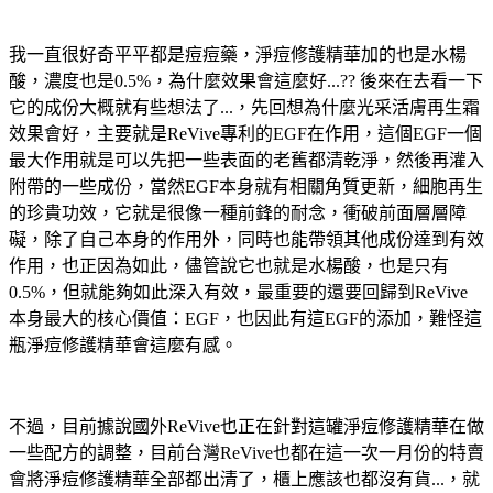
我一直很好奇平平都是痘痘藥，淨痘修護精華加的也是水楊
酸，濃度也是0.5%，為什麼效果會這麼好...?? 後來在去看一下
它的成份大概就有些想法了...，先回想為什麼光采活膚再生霜
效果會好，主要就是ReVive專利的EGF在作用，這個EGF一個
最大作用就是可以先把一些表面的老舊都清乾淨，然後再灌入
附帶的一些成份，當然EGF本身就有相關角質更新，細胞再生
的珍貴功效，它就是很像一種前鋒的耐念，衝破前面層層障
礙，除了自己本身的作用外，同時也能帶領其他成份達到有效
作用，也正因為如此，儘管說它也就是水楊酸，也是只有
0.5%，但就能夠如此深入有效，最重要的還要回歸到ReVive
本身最大的核心價值：EGF，也因此有這EGF的添加，難怪這
瓶淨痘修護精華會這麼有感。
不過，目前據說國外ReVive也正在針對這罐淨痘修護精華在做
一些配方的調整，目前台灣ReVive也都在這一次一月份的特賣
會將淨痘修護精華全部都出清了，櫃上應該也都沒有貨...，就