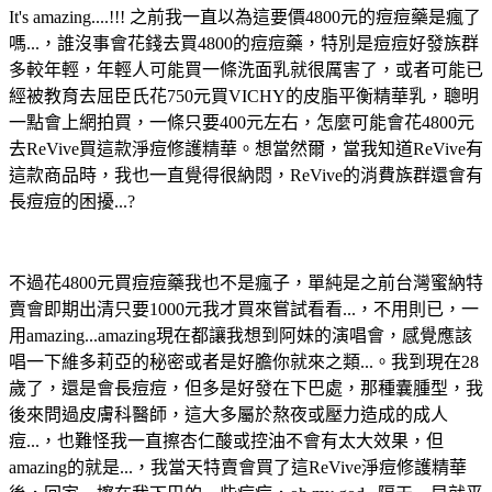
It's amazing....!!! 之前我一直以為這要價4800元的痘痘藥是瘋了
嗎...，誰沒事會花錢去買4800的痘痘藥，特別是痘痘好發族群
多較年輕，年輕人可能買一條洗面乳就很厲害了，或者可能已
經被教育去屈臣氏花750元買VICHY的皮脂平衡精華乳，聰明
一點會上網拍買，一條只要400元左右，怎麼可能會花4800元
去ReVive買這款淨痘修護精華。想當然爾，當我知道ReVive有
這款商品時，我也一直覺得很納悶，ReVive的消費族群還會有
長痘痘的困擾...?
不過花4800元買痘痘藥我也不是瘋子，單純是之前台灣蜜納特
賣會即期出清只要1000元我才買來嘗試看看...，不用則已，一
用amazing...amazing現在都讓我想到阿妹的演唱會，感覺應該
唱一下維多莉亞的秘密或者是好膽你就來之類...。我到現在28
歲了，還是會長痘痘，但多是好發在下巴處，那種囊腫型，我
後來問過皮膚科醫師，這大多屬於熬夜或壓力造成的成人
痘...，也難怪我一直擦杏仁酸或控油不會有太大效果，但
amazing的就是...，我當天特賣會買了這ReVive淨痘修護精華