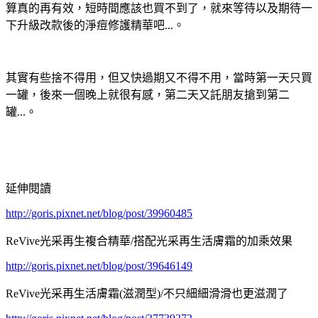
算真的再有效，短時間應該也買不到了，就來等待以及期待一
下升級改款後的淨痘修護精華吧...。
其實有些捨不得用，但又快過期又不得不用，當時第一天只買
一罐，後來一個晚上就很有感，第二天又託朋友搶到第二
罐...。
延伸閱讀
http://goris.pixnet.net/blog/post/39960485
ReVive光采再生複合精華/搭配光采再生活膚霜的加乘效果
http://goris.pixnet.net/blog/post/39646149
ReVive光采再生活膚霜(滋潤型)/不只細細滑滑也更滋潤了