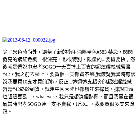
除了米色時尚外，還帶了新的指甲油限量色#583 禁忌，閃閃
發亮的紫紅色調，很漂亮，也很特別，限量的...要搶要快；然
後就是傳說中忠孝SOGO一天賣掉上百支的超炫耀絲絨唇膏
#42，我之前去櫃上，要買個一支都買不到(我懷疑我當時應該
說我要買10支才買的到)，反正...這週這支超夯的超炫耀絲絨
唇膏#42終於到貨，就連中國大陸也都瘋狂來掃貨，據說Elva
也超級喜歡...，whatever，我只是想湊個熱鬧，而且我實在很
氣當時忠孝SOGO連一支不賣我，所以...，我要買很多支來塗
鴉。