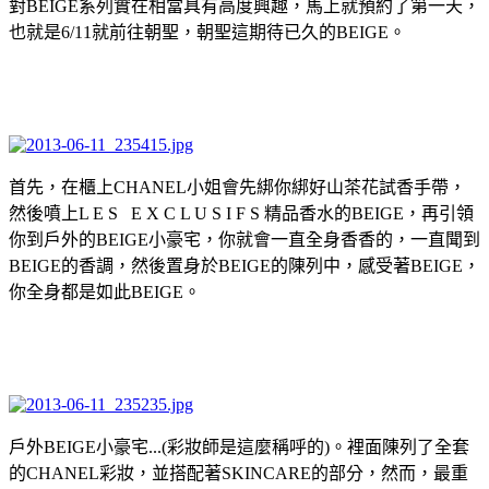
對BEIGE系列實在相當具有高度興趣，馬上就預約了第一天，
也就是6/11就前往朝聖，朝聖這期待已久的BEIGE。
首先，在櫃上CHANEL小姐會先綁你綁好山茶花試香手帶，
然後噴上L E S E X C L U S I F S 精品香水的BEIGE，再引領
你到戶外的BEIGE小豪宅，你就會一直全身香香的，一直聞到
BEIGE的香調，然後置身於BEIGE的陳列中，感受著BEIGE，
你全身都是如此BEIGE。
戶外BEIGE小豪宅...(彩妝師是這麼稱呼的)。裡面陳列了全套
的CHANEL彩妝，並搭配著SKINCARE的部分，然而，最重