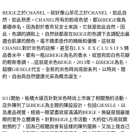
BEIGE之於CHANEL，就好像山茶花之於CHANEL，如此自
然，如此熟悉。CHANEL所有的粉底色號，都以BEIGE做為
基礎命名，因為對於香奈兒女士來說，它就是如此自然，因
此，色調的調和上，自然就都是在BEIGE的色調下去調配出最
適合肌膚的顏色。毫不嬌柔造作的精緻和優雅，這就是
CHANEL對於米色的註解，甚至在L E S E X C L U S I F S 精
品香水中，都有一瓶以BEIGE為名的香水，綻放宛如白色花瓣
的輕新香調。...這就是米色BEIGE，2013年，以BEIGE為名，
超模GIESELE代言，全新的米色時尚底妝系列，以時尚、簡
約、自由與自然健康光采為概念誕生。
6/11開始，板橋大遠百針對米色時尚上市做了相關預約活動，
店外陳列了以BEIGE為主題的陳設設計，包括GIESELE，以
及產品視覺，經過一眼望盡就是滿滿的BEIGE。無疑是個最搶
眼的室外立體廣告。針對BEIGE上市活動，大約從5月底就開
始預約了，因為已經聽說會有這樣的陳列擺飾，又加上我自己