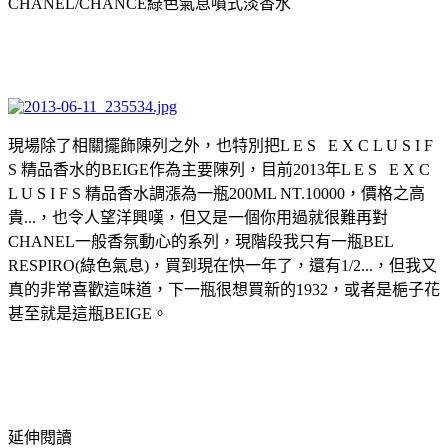
CHANEL/CHANCE綠色氣息噴式淡香水
現場除了相關擺飾陳列之外，也特別把L E S E X C L U S I F
S 精品香水的BEIGE作為主要陳列，目前2013年L E S E X C
L U S I F S 精品香水調漲為一瓶200ML NT.10000，價格之高
貴...，也令人望洋興嘆，但又是一個你用過就很難再對
CHANEL一般香氛動心的系列，現階段我只有一瓶BEL
RESPIRO(綠色氣息)，買到現在快一年了，還有1/2...，但我又
真的非常喜歡這味道，下一瓶很想買新的1932，或者是梔子花
甚至就是這瓶BEIGE。
延伸閱讀