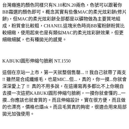
台灣癮進的顏色同樣只有N.10和N.20兩色，色號可以跟著你
BB霜選的顏色即可。概念其實有些像MAC的柔光炫彩餅(修片
餅)，但MAC的柔光炫彩餅全部都是以礦物做為主要質地組
成，粉質會比較粗，CHANEL這塊米色時尚BB蜜粉餅粉質比
較細緻，使用起來也是有類似MAC的柔光炫彩餅效果，但更
細緻細膩，也有種拋光的感覺。
KABUKI圓形伸縮勻臉刷 NT.1550
這個在京站一上市，第一天就整個售罄... !! 我自己就帶了兩支
!! 雖然是合成纖維毛，也是MIC...但...，真的，你一摸...你就會
深深愛上了 !! 真的不用多說，在這邊寫再多都比不上你親自
去摸一次這把KABUKI圓形伸縮勻臉刷，一摸你就會懂的...一
摸...你應該也就會買的。而且伸縮設計，實在很方便，而且做
的也漂亮，價格也還ok。而且毛質真的夠密，很適合用來局部
拋光加強使用。