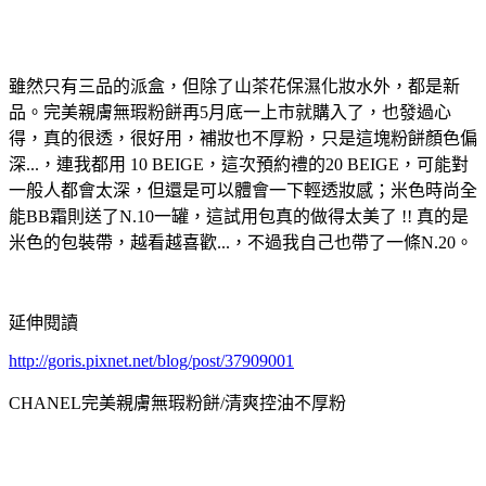
雖然只有三品的派盒，但除了山茶花保濕化妝水外，都是新
品。完美親膚無瑕粉餅再5月底一上市就購入了，也發過心
得，真的很透，很好用，補妝也不厚粉，只是這塊粉餅顏色偏
深...，連我都用 10 BEIGE，這次預約禮的20 BEIGE，可能對
一般人都會太深，但還是可以體會一下輕透妝感；米色時尚全
能BB霜則送了N.10一罐，這試用包真的做得太美了 !! 真的是
米色的包裝帶，越看越喜歡...，不過我自己也帶了一條N.20。
延伸閱讀
http://goris.pixnet.net/blog/post/37909001
CHANEL完美親膚無瑕粉餅/清爽控油不厚粉