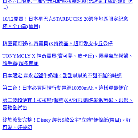
日本7-11限定.一風堂赤丸新味拉麵泡麵(比店家正統的還好吃
...)
10/12開賣！日本星巴克STARBUCKS 20週年地區限定紀念
杯。全13款(價目)
精靈寶可夢(神奇寶貝)X肯德基。超可愛皮卡丘公仔
TONYMOLY X 神奇寶貝(寶可夢、皮卡丘)。限量氣墊粉餅、
護手霜(超多萌寵
日本限定.森永岩鹽牛奶糖。甜甜鹹鹹的不甜不膩的味道
第二台！日本必買阿愣行動電源10050mAh。這樣買最便宜
第二波超便宜！拉拉熊(懶熊)XA'PIEU聯名彩妝唇彩、眼影、
唇釉全試色
終於蒐集完整！Disney 經典9款公主"立體"便條紙(價目)。好
可愛、好夢幻