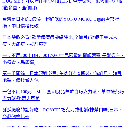
HUG ME！可以捧在手心裡的LINE 全新兔兔、熊大擁抱小夜
燈(多圖、全價目)
台灣是日本的2倍價！超好吃的YOKU MOKU Cigare雪茄蛋
捲。中日價格比較
日本藥妝必買4款常備痘痘藥總評比(全價目) 對症下藥成人
痘、大痛痘、妝前痘等
一支不用200！DHC 2017/2迪士尼限量純欖護唇膏(長髮公主、
小精靈、瑪麗貓)
第一手開箱！日本絕對必買- 午後紅茶X瓶裝小熊維尼。購買
地點、價錢懶人包
一包不用100元！MUJI無印良品草莓白巧克力球、草莓抹茶巧
克力球/整顆大草莓
酥酥脆脆的超好吃！ROYCE' 巧克力威化餅(抹茶口味)日本、
台灣價格比較