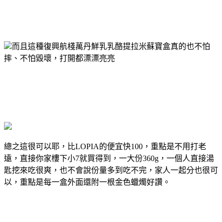
而且這種復興航棧萬丹鮮乳乳酪提拉米蘇寶盒真的也不怕
摔、不怕毀壞，打開都漂漂亮亮
總之這很可以耶，比LOPIA的便宜快100，重點是不用打老
遠，直接你家樓下小7就買得到，一大份360g，一個人直接湯
匙挖來吃很爽，也不會說份量多到吃不完，家人一起分也很可
以，重點是每一盒外面還附一根金色蠟燭好讚。