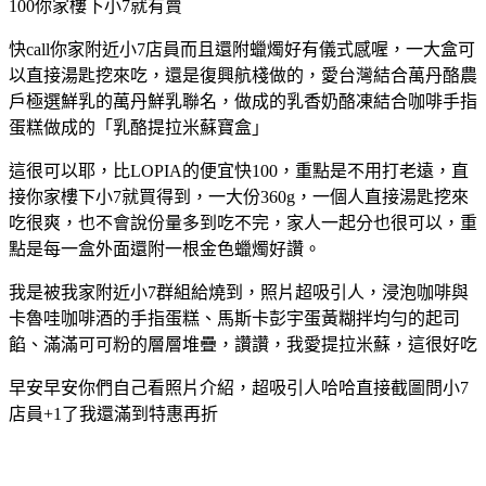
100你家樓下小7就有賣
快call你家附近小7店員而且還附蠟燭好有儀式感喔，一大盒可
以直接湯匙挖來吃，還是復興航棧做的，愛台灣結合萬丹酪農
戶極選鮮乳的萬丹鮮乳聯名，做成的乳香奶酪凍結合咖啡手指
蛋糕做成的「乳酪提拉米蘇寶盒」
這很可以耶，比LOPIA的便宜快100，重點是不用打老遠，直
接你家樓下小7就買得到，一大份360g，一個人直接湯匙挖來
吃很爽，也不會說份量多到吃不完，家人一起分也很可以，重
點是每一盒外面還附一根金色蠟燭好讚。
我是被我家附近小7群組給燒到，照片超吸引人，浸泡咖啡與
卡魯哇咖啡酒的手指蛋糕、馬斯卡彭宇蛋黃糊拌均勻的起司
餡、滿滿可可粉的層層堆疊，讚讚，我愛提拉米蘇，這很好吃
早安早安你們自己看照片介紹，超吸引人哈哈直接截圖問小7
店員+1了我還滿到特惠再折