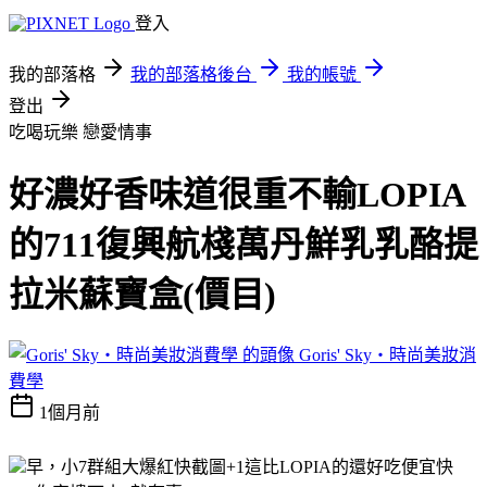
登入
我的部落格
我的部落格後台
我的帳號
登出
吃喝玩樂
戀愛情事
好濃好香味道很重不輸LOPIA
的711復興航棧萬丹鮮乳乳酪提
拉米蘇寶盒(價目)
Goris' Sky‧時尚美妝消
費學
1個月前
早，小7群組大爆紅快截圖+1這比LOPIA的還好吃便宜快