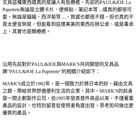
文具這種東西還真的是讓人有些療癒，先前的PAUL&JOE La
Papeterie無論是立體卡片、便條貼、筆記本等 ...還真的都很可
愛，無論是貓貓、西洋菊等 ...，質感也都很不錯，但也真的不
是太便宜倒是，但能看到這樣美美的東西在辦公桌、或是書桌
上，其實也是頗療癒。
沿用先前對於
PAUL&JOE
與
MARK'S
共同開發的文具品
牌
"PAUL&JOE La Papeterie"
的相關介紹如下：
MARK'S
成立於
1982
年，是一個致力於將日本的好，藉由文具
之貌，帶給世界舒適便利生活的企業，其中，
MARK'S
的前身
是一間企劃製作公司，自
1995
年發表首件商品以來，不僅著重
產品的設計，也特別留意從使用者角度出發，思考如何做出更
優質的產品。