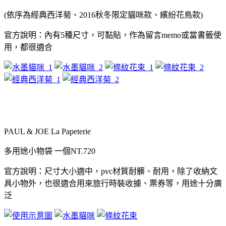
(
依序為經典西洋菊、
2016
秋冬限定貓咪款、繽紛花鳥款
)
官方說明：內有
5
種尺寸，可黏貼，作為留言
memo
或當書籤使
用，都很適合
PAUL & JOE La Papeterie
多用途小物袋
一個
NT.720
官方說明：尺寸大小適中，
pvc
材質耐髒、耐用，除了收納文
具小物外，也很適合用來旅行時裝收據、票券等，用途十分廣
泛