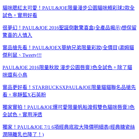
貓咪腮紅太可愛！PAUL&JOE限量漫步公園貓咪頰彩球2款全
試色。實用好看
很夢幻！PAUL&JOE 2016聖誕倒數驚喜盒(全產品揭示)想保留
驚喜的人慎入
實品搶先看！PAUL&JOEX華納兄弟限量彩妝(全價目)湯姆貓
傑利鼠、Tweety!!!
PAUL&JOE 2016限量秋妝 漫步公園唇膏3色全試色。除了貓
咪還有小鳥
實品更好看！STARBUCKSXPAUL&JOE限量貓貓聯名品搶先
看。寧靜藍X石英粉
獨家實拍！PAUL&JOE爆可愛限量帆船渡假雙色貓咪唇膏3色
全試色。實用淨透
獨家！PAUL&JOE 7/1 6項經典底妝大降價明細表(經典糖瓷絲
潤隔離乳也降了！)