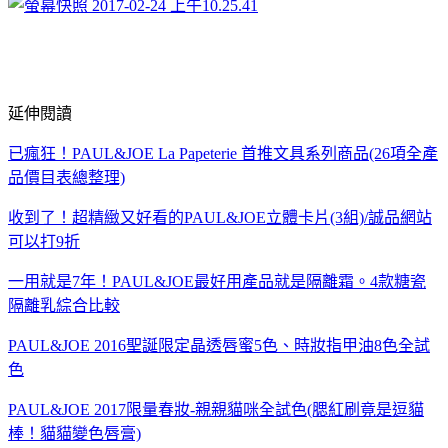
延伸閱讀
已瘋狂！PAUL&JOE La Papeterie 首推文具系列商品(26項全產
品價目表總整理)
收到了！超精緻又好看的PAUL&JOE立體卡片(3組)/誠品網站
可以打9折
一用就是7年！PAUL&JOE最好用產品就是隔離霜。4款糖瓷
隔離乳綜合比較
PAUL&JOE 2016聖誕限定晶透唇蜜5色、時妝指甲油8色全試
色
PAUL&JOE 2017限量春妝-親親貓咪全試色(腮紅刷竟是逗貓
棒！貓貓變色唇膏)