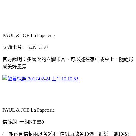
PAUL & JOE La Papeterie
立體卡片
一式
NT.250
官方說明：多層次的立體卡片，可以擺在家中或桌上，隨處形
成美好風景
PAUL & JOE La Papeterie
信箋組
一組
NT.850
(
一組內含信封兩款各
5
個、信紙兩款各
10
張、貼紙一張
10
枚
)