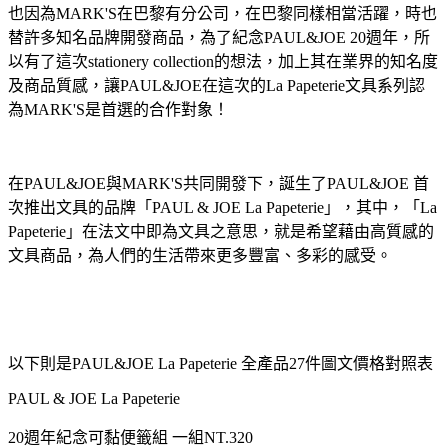
也因為
MARK'S
在巴黎有分公司，在巴黎同樣相當活躍，時也
替許多知名品牌開發商品，為了紀念
PAUL&JOE 20
週年，所
以有了這次
stationery collection
的想法，加上其在業界的知名度
及商品質感，讓
PAUL&JOE
在這次的
La Papeterie
文具系列認
為
MARK'S
是首選的合作對象！
在
PAUL&JOE
與
MARK'S
共同開發下，誕生了
PAUL&JOE
首
次推出文具的品牌「
PAUL & JOE La Papeterie
」，其中，「
La
Papeterie
」在法文中即為文具之意思，就是希望藉由高質感的
文具商品，為人們的生活帶來更多豐富、多彩的感受。
以下則是
PAUL&JOE La Papeterie
全產品
27
件圖文價格對照表
PAUL & JOE La Papeterie
20
週年紀念可黏便籤組
一組
NT.320