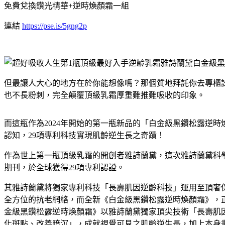
免費兌換鑽光精華+逆時煥顏霜一組
連結
https://pse.is/5gng2p
但最讓人大心的地方在於你能想像嗎？那個質地拜託你去專櫃
也不長粉刺，完全顛覆頂級乳霜厚重難推難吸收的印象。
而這瓶作為2024年開始的第一瓶新品的「白金級黑鑽松露逆
認知，29項專利科技實現肌齡逆生長之奇蹟！
作為世上第一瓶頂級乳霜的開創者雅詩蘭黛，這次雅詩蘭黛科學實
期刊，於全球獲得29項專利認證。
其雅詩蘭黛將獨家專利科技「長壽肌因逆齡科技」運用至頂奢保
全方位的抗老網絡，而全新《白金級黑鑽松露逆時煥顏霜》，正
金級黑鑽松露逆時煥顏霜》以雅詩蘭黛獨家頂尖技術「長壽肌因逆齡
化斑點、改善暗沉」，成就視覺可見之肌齡逆生長，加上本身