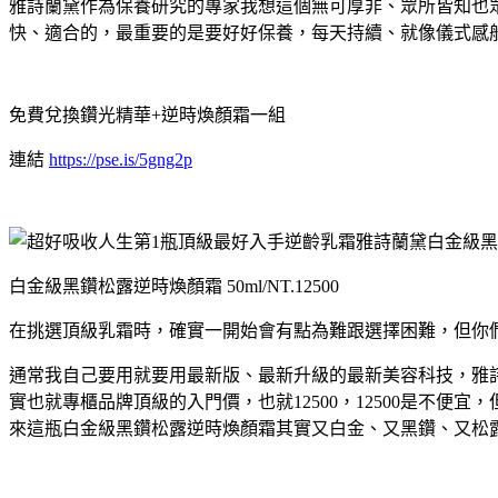
雅詩蘭黛作為保養研究的專家我想這個無可厚非、眾所皆知也
快、適合的，最重要的是要好好保養，每天持續、就像儀式感
免費兌換鑽光精華+逆時煥顏霜一組
連結
https://pse.is/5gng2p
白金級黑鑽松露逆時煥顏霜 50ml/NT.12500
在挑選頂級乳霜時，確實一開始會有點為難跟選擇困難，但你
通常我自己要用就要用最新版、最新升級的最新美容科技，雅
實也就專櫃品牌頂級的入門價，也就12500，12500是不便宜
來這瓶白金級黑鑽松露逆時煥顏霜其實又白金、又黑鑽、又松