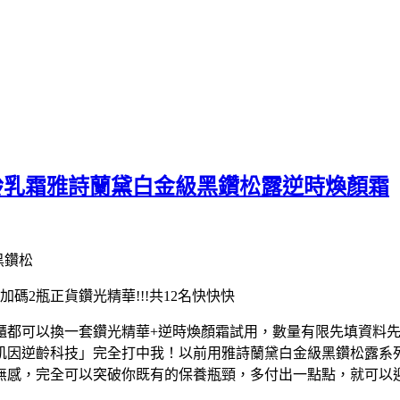
齡乳霜雅詩蘭黛白金級黑鑽松露逆時煥顏霜
再加碼2瓶正貨鑽光精華!!!共12名快快快
櫃都可以換一套鑽光精華+逆時煥顏霜試用，數量有限先填資料先
肌因逆齡科技」完全打中我！以前用雅詩蘭黛白金級黑鑽松露系
無感，完全可以突破你既有的保養瓶頸，多付出一點點，就可以