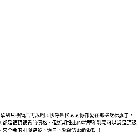
拿到兌換簡訊再說啊!!!快呼叫松太太你都愛在那邊吃松露了，
列都是很頂很貴的價格，但近期推出的精華和乳霜可以說是頂級
迎來全新的肌膚逆齡、煥白、緊緻等巔峰狀態！