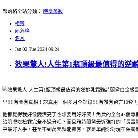
部落格全站分類：
時尚美妝
相簿
部落格
名片
Jan
02
Tue
2024
09:24
效果驚人!人生第1瓶頂級最值得的逆
早!!!!有圖有真相！認真用一個多月全記錄!!!!有讚有留言10套
他都覺得我好像變漂亮了也想要用好好笑！免費的全台43個專
給肌膚吃松露完全不過分吧？而且雅詩蘭黛最近強打的「長壽
中最好入手，甚至不到萬元就能擁有，就是單純你對現在保養