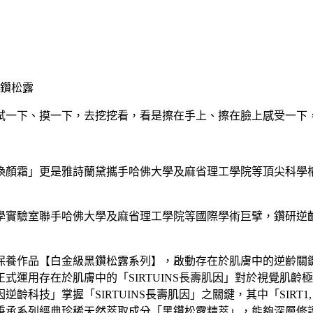
試一下、摸一下，去挖挖看，看是擦在手上、擦在臉上感受一下
時煥顏霜」更是雅詩蘭黛攜手哈佛大學及麻省理工學院等頂尖科學
驗室聯手哈佛大學及麻省理工學院等國際學術巨擘，鑽研逆齡關鍵
養作品【白金級黑鑽松露系列】，啟動存在於肌膚中的逆齡關鍵「
式運用存在於肌膚中的「SIRTUINS長壽肌因」對於視覺肌
科技」掌握「SIRTUINS長壽肌因」之關鍵，其中「SIRT1,
秉承系列經典珍稀天然萃取成分「黑鑽松露精萃」，能夠深層修