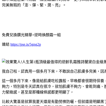
完美無瑕的「澎、彈、緊、潤、亮」。
免費兌換鑽光精華+逆時煥顏霜一組
連結
https://pse.is/5gng2p
我自己啦，認真用一個多月下來，不敢說自己肌膚多完美，因
這一個多月下來，像是給肌膚吃松露般，早晚都會很期待保養
夠力，特別是冬天認真在很冷，就怕肌膚不夠力、會乾到痛、
力緊緻感，甚至是那種線條感都更明顯了，
比較大驚喜是就算我夏天還是有勤勞擦防曬，但就還是明顯黑