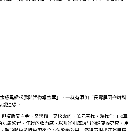
白金級黑鑽松露賦活微導金萃」，一樣有添加「長壽肌因逆齡科
有感這樣。
但這瓶又白金、又黑鑽、又松露的，萬元有找，還找你1150真
給肌膚緊實、年輕的彈力感、以及從肌底透出的健康透亮感，用
紋、額頭皺紋及脖紋帶來全方位緊緻效果，然後表現出年輕肌膚