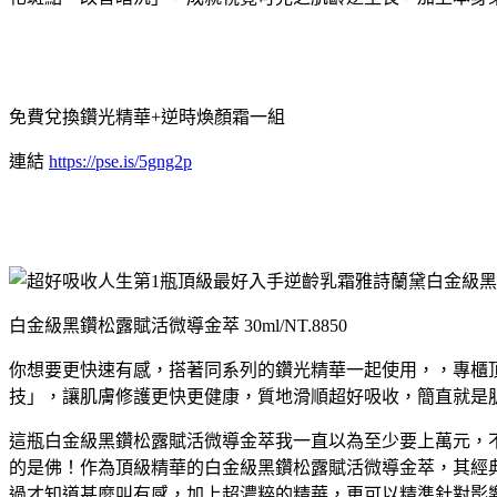
免費兌換鑽光精華+逆時煥顏霜一組
連結
https://pse.is/5gng2p
白金級黑鑽松露賦活微導金萃 30ml/NT.8850
你想要更快速有感，搭著同系列的鑽光精華一起使用，，專櫃
技」，讓肌膚修護更快更健康，質地滑順超好吸收，簡直就是
這瓶白金級黑鑽松露賦活微導金萃我一直以為至少要上萬元，不
的是佛！作為頂級精華的白金級黑鑽松露賦活微導金萃，其經
過才知道甚麼叫有感，加上超濃粹的精華，更可以精準針對影