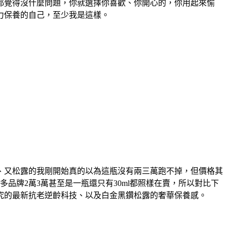
都覺得沒什麼問題，你就選擇你喜歡、你開心的，你用起來愉
力保養的自己，至少我是這樣。
、又松露的我剛開始真的以為這瓶沒有兩三萬跑不掉，但價格其
很多品牌2萬3萬甚至是一瓶還只有30ml都照樣在賣，所以對比下
究的最新抗老逆齡科技、以及白金黑鑽松露的奢華保養感。