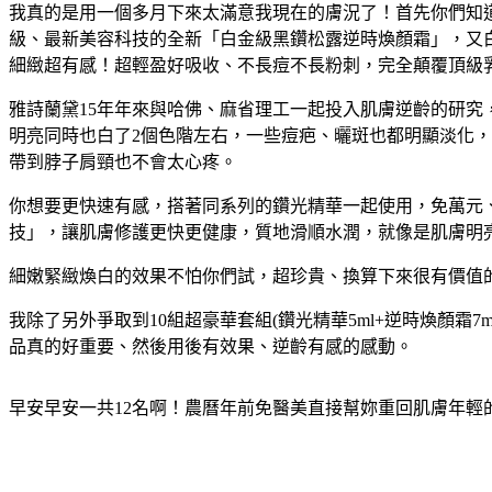
我真的是用一個多月下來太滿意我現在的膚況了！首先你們知
級、最新美容科技的全新「白金級黑鑽松露逆時煥顏霜」，又
細緻超有感！超輕盈好吸收、不長痘不長粉刺，完全顛覆頂級
雅詩蘭黛15年年來與哈佛、麻省理工一起投入肌膚逆齡的研究
明亮同時也白了2個色階左右，一些痘疤、曬斑也都明顯淡化
帶到脖子肩頸也不會太心疼。
你想要更快速有感，搭著同系列的鑽光精華一起使用，免萬元
技」，讓肌膚修護更快更健康，質地滑順水潤，就像是肌膚明
細嫩緊緻煥白的效果不怕你們試，超珍貴、換算下來很有價值
我除了另外爭取到10組超豪華套組(鑽光精華5ml+逆時煥顏
品真的好重要、然後用後有效果、逆齡有感的感動。
早安早安一共12名啊！農曆年前免醫美直接幫妳重回肌膚年輕