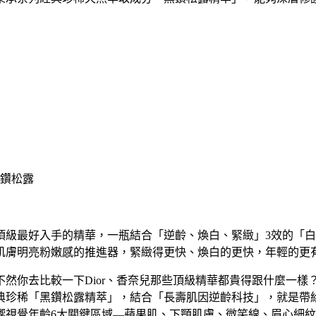
頂級最好入手的精華，一瓶結合「逆齡、煥白、緊緻」3效的「
肌膚明亮粉嫩感的推進器，緊緻得更快、煥白的更快，年輕的更
然你去比較一下Dior、香奈兒那些頂級精華都貴得跟什麼一樣？
典珍稀「黑鑽松露精萃」，結合「長壽肌因逆齡科技」，就是帶
響視覺年齡6大關鍵區域—蘋果肌、下顎肌膚、微笑線、眉心細