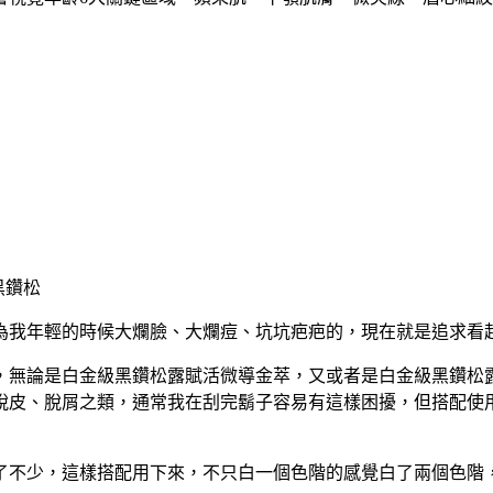
為我年輕的時候大爛臉、大爛痘、坑坑疤疤的，現在就是追求看
，無論是白金級黑鑽松露賦活微導金萃，又或者是白金級黑鑽松
脫皮、脫屑之類，通常我在刮完鬍子容易有這樣困擾，但搭配使
了不少，這樣搭配用下來，不只白一個色階的感覺白了兩個色階