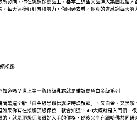
眾所認同，你在挑選保養品上，基本上這些大品牌大集團我個人
般，每天這樣好好累積努力，你回頭去看，你真的會感謝每天努
們知道嗎？世上第一瓶頂級乳霜就是雅詩蘭黛白金級系列
詩蘭黛這全新「白金級黑鑽松露逆時煥顏霜」，又白金、又黑鑽
，但如果你有在接觸頂級保養，就會知道12500大概就是入門價，
露的，就是頂級保養很好入手的價格，然後又享有跟哈佛共同研