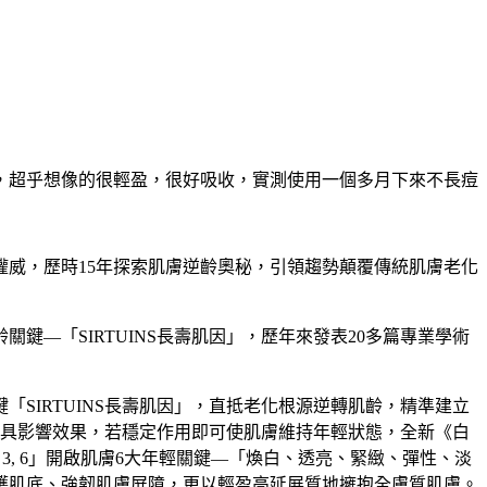
，超乎想像的很輕盈，很好吸收，實測使用一個多月下來不長痘
權威，歷時15年探索肌膚逆齡奧秘，引領趨勢顛覆傳統肌膚老化
—「SIRTUINS長壽肌因」，歷年來發表20多篇專業學術
SIRTUINS長壽肌因」，直抵老化根源逆轉肌齡，精準建立
齡極具影響效果，若穩定作用即可使肌膚維持年輕狀態，全新《白
 3, 6」開啟肌膚6大年輕關鍵—「煥白、透亮、緊緻、彈性、淡
護肌底、強韌肌膚屏障，更以輕盈高延展質地擁抱全膚質肌膚。