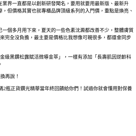
在業界一直都是以創新研發聞名，要用就要用最新版、最新升
掉，但價格其實也就專櫃品牌頂級系列的入門價，重點是煥亮、
自己一個多月用下來，夏天的一些色素沈澱都改善不少，整體膚質
起來完全沒負擔，最主要是價格比我想像可親很多，都還會同步
白金級黑鑽松露賦活微導金萃」，一樣有添加「長壽肌因逆齡科
。
先換再說！
再加碼2瓶正貨鑽光精華當年終回饋給你們！試過你就會懂用對保養