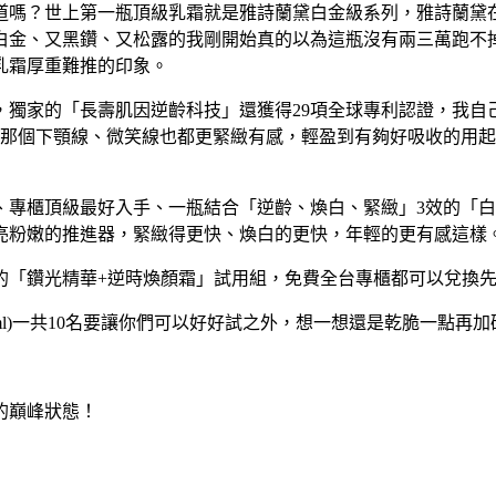
道嗎？世上第一瓶頂級乳霜就是雅詩蘭黛白金級系列，雅詩蘭黛
白金、又黑鑽、又松露的我剛開始真的以為這瓶沒有兩三萬跑不
乳霜厚重難推的印象。
，獨家的「長壽肌因逆齡科技」還獲得29項全球專利認證，我
，那個下顎線、微笑線也都更緊緻有感，輕盈到有夠好吸收的用
、專櫃頂級最好入手、一瓶結合「逆齡、煥白、緊緻」3效的「
亮粉嫩的推進器，緊緻得更快、煥白的更快，年輕的更有感這樣
的「鑽光精華+逆時煥顏霜」試用組，免費全台專櫃都可以兌換
霜7ml)一共10名要讓你們可以好好試之外，想一想還是乾脆一點
的巔峰狀態！