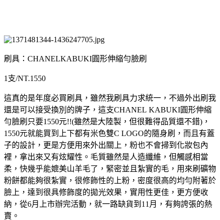
刷具：CHANELKABUKI圓形伸縮勻臉刷
1支/NT.1550
這真的是年度必買刷具，雖然我刷具力求統一，不過外出刷我
還是可以接受換別的牌子，這支CHANEL KABUKI圓形伸縮
勻臉刷只要1550元!!(雖然是大陸製，但很難得品質還不錯)，
1550元就能買到上下都有米色雙C LOGO的隨身刷，而且有蓋
子的設計，更是方便用來外出關上，粉也不會掃到化妝包內
裡，拿出來又有炫耀性。毛質雖然是人造纖維，但觸感相當
柔，快幾乎能媲美山羊毛了，緊密並且紮實的毛，用來刷礦物
粉餅都能夠很紮實，很修飾性的上粉，密度很高的均勻附著於
臉上，達到很具修飾度的拋光效果，實用性更佳，更方便收
納，從6月上市辦完活動，就一路缺貨到11月，有夠誇張的熱
賣。