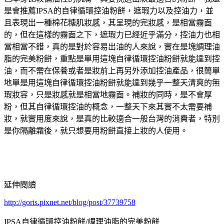
是會推薦IPSA的自律循環控油粉餅，遮瑕力以及控油力，並
且表現出一種棉花糖肌妝感，其呈現的完妝感，是相當霧面
的，但在這樣的霧面之下，遮瑕力已經近乎滿分，控油力也相
當相當不錯，真的是對於容易出油的人來說，實在是塊調理油
脂的完美粉餅，重點是單用這塊自律循環控油粉餅就能達到控
油，而不需在保養或者是妝前上再另外添加控油產品，很簡單
地單是用這塊自律循環控油粉餅就能達到幾乎一整天清爽的無
瑕妝容，只是妝感就是相當地霧面。補妝的同時，是不會厚
粉，但其自律循環控油的概念，一整天下來其實不太需要補
妝，就實用度來說，是真的比較適合一般台灣的消費者，特別
是你隔離霜後，就只想要用粉餅直接上妝的人使用。
延伸閱讀
http://goris.pixnet.net/blog/post/37739758
IPSA自律循環控油粉餅/調理油脂的完美粉餅