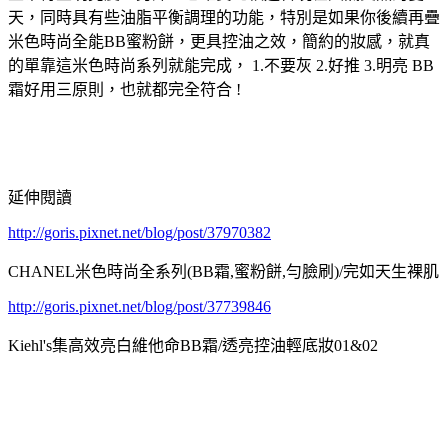
天，同時具有些油脂平衡調理的功能，特別是如果你後續再疊
米色時尚全能BB蜜粉餅，更具控油之效，簡約的妝感，就真
的單靠這米色時尚系列就能完成， 1.不要灰 2.好推 3.明亮 BB
霜好用三原則，也就都完全符合 !
延伸閱讀
http://goris.pixnet.net/blog/post/37970382
CHANEL米色時尚全系列(BB霜,蜜粉餅,勻臉刷)/完如天生裸肌
http://goris.pixnet.net/blog/post/37739846
Kiehl's集高效亮白維他命BB霜/透亮控油輕底妝01&02