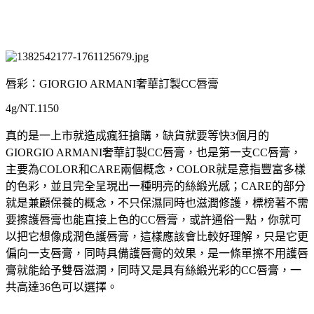
唇彩：GIORGIO ARMANI奢華訂製CC唇膏
4g/NT.1150
真的是一上市就造成瘋狂搶購，缺貨就要等快3個月的
GIORGIO ARMANI奢華訂製CC唇膏，也是第一支CC唇膏，
主要為COLOR和CARE兩個概念，COLOR就是意指豐富多樣
的色彩，並且完全呈現出一種明亮的絲緞光感；CARE的部分
就是兼顧保養的概念，不只保濕同時也滋潤修護，標榜著不需
要擦護唇膏也能直接上色的CC唇膏，或許通俗一點，你就可
以把它想像成潤色護唇膏，這樣應該會比較好理解，只是它更
偏向一支唇膏，同時具備護唇膏的效果，是一條單擦不用護唇
膏就能給予雙唇滋潤，同時又是具有絲緞光彩的CC唇膏，一
共高達36色可以選擇。