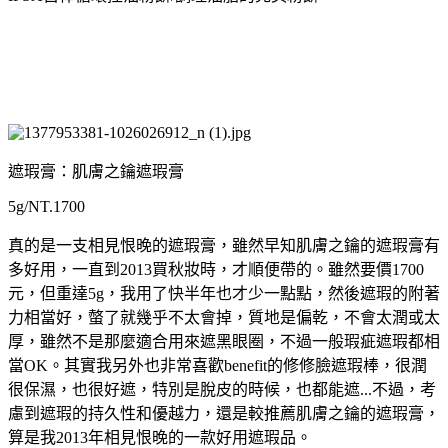
遮瑕膏：肌膚之鑰遮瑕膏
5g/NT.1700
真的是一支相見恨晚的遮瑕膏，雖然早知肌膚之鑰的遮瑕膏有
多好用，一直到2013買秋妝時，才順便帶的。雖然要價1700
元，但重達5g，我用了快半年也才少一點點，然後遮瑕的附著
力相當好，螫了就幾乎不太會掉，質地是偏乾，不會太潤或太
厚，雖然不是那麼適合用來遮黑眼圈，不過一般瑕疵遮瑕都相
當OK。其實我另外也非常喜歡benefit的修修臉遮瑕棒，很潤
很保濕，也很好遮，特別是脫皮的時候，也都能遮...不過，考
慮到遮瑕的持久性和優越力，還是較推薦肌膚之鑰的遮瑕膏，
算是我2013年相見恨晚的一款好用遮瑕品。