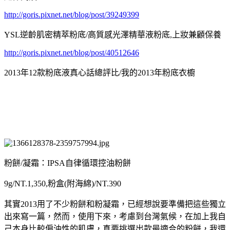
http://goris.pixnet.net/blog/post/39249399
YSL逆齡肌密精萃粉底/高質感光澤精華液粉底,上妝兼顧保養
http://goris.pixnet.net/blog/post/40512646
2013年12款粉底液真心話總評比/我的2013年粉底衣櫥
粉餅/凝霜：IPSA自律循環控油粉餅
9g/NT.1,350,粉盒(附海綿)/NT.390
其實2013用了不少粉餅和粉凝霜，已經想說要準備把這些獨立
出來寫一篇，然而，使用下來，考慮到台灣氣候，在加上我自
己本身比較偏油性的肌膚，真要挑選出款最適合的粉餅，我還