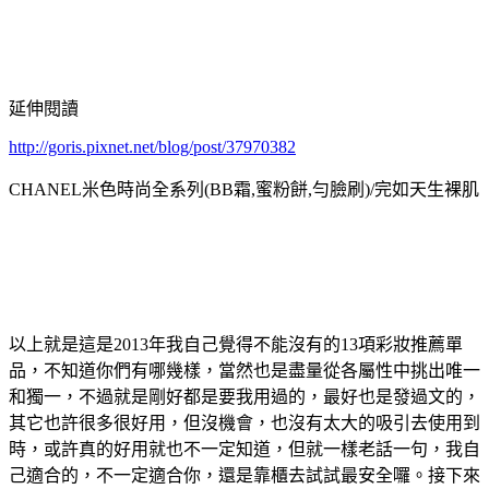
延伸閱讀
http://goris.pixnet.net/blog/post/37970382
CHANEL米色時尚全系列(BB霜,蜜粉餅,勻臉刷)/完如天生裸肌
以上就是這是2013年我自己覺得不能沒有的13項彩妝推薦單
品，不知道你們有哪幾樣，當然也是盡量從各屬性中挑出唯一
和獨一，不過就是剛好都是要我用過的，最好也是發過文的，
其它也許很多很好用，但沒機會，也沒有太大的吸引去使用到
時，或許真的好用就也不一定知道，但就一樣老話一句，我自
己適合的，不一定適合你，還是靠櫃去試試最安全囉。接下來