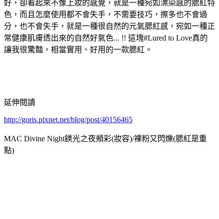
好，卻看起來不像上妝的感覺，就是一種宛如漂染感的腮紅特
色，而且怎麼使用都不會失手，不需要技巧，擦多也不會過
分，也不會失手，就是一種很自然的元氣腮紅感，宛如一種正
常健康肌膚透出來的自然好氣色... !! 這塊#Lured to Love真的
讓我很驚豔，相當實用、好用的一款腮紅。
延伸閱讀
http://goris.pixnet.net/blog/post/40156465
MAC Divine Night鎂光之夜頰彩(妝容)/裸粉又閃爍(腮紅是重
點)