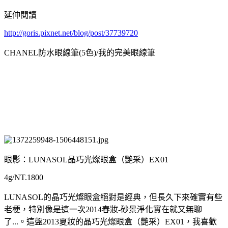
延伸閱讀
http://goris.pixnet.net/blog/post/37739720
CHANEL防水眼線筆(5色)/我的完美眼線筆
眼影：LUNASOL晶巧光燦眼盒（艷采）EX01
4g/NT.1800
LUNASOL的晶巧光燦眼盒絕對是經典，但長久下來確實有些
老梗，特別像是這一次2014春妝-砂景淨化實在就又無聊
了...。這盤2013夏妝的晶巧光燦眼盒（艷采）EX01，我喜歡