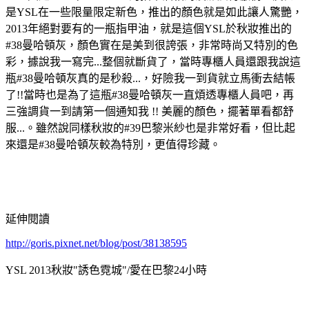
是YSL在一些限量限定新色，推出的顏色就是如此讓人驚艷，
2013年絕對要有的一瓶指甲油，就是這個YSL於秋妝推出的
#38曼哈頓灰，顏色實在是美到很誇張，非常時尚又特別的色
彩，據說我一寫完...整個就斷貨了，當時專櫃人員還跟我說這
瓶#38曼哈頓灰真的是秒殺...，好險我一到貨就立馬衝去結帳
了!!當時也是為了這瓶#38曼哈頓灰一直煩透專櫃人員吧，再
三強調貨一到請第一個通知我 !! 美麗的顏色，擺著單看都舒
服...。雖然說同樣秋妝的#39巴黎米紗也是非常好看，但比起
來還是#38曼哈頓灰較為特別，更值得珍藏。
延伸閱讀
http://goris.pixnet.net/blog/post/38138595
YSL 2013秋妝"誘色霓城"/愛在巴黎24小時