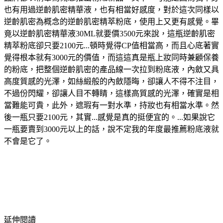
也有用過逆齡肌密精華液，也有相當好感度，對於這次同樣以
逆齡肌密為概念的逆齡肌密精萃粉底，使用上又更有感覺。畢
竟以逆齡肌密精華液30ML就要價3500元來說，這瓶逆齡肌密
精萃粉底卻只要2100元...頓時覺得CP值相當高，而且心底著實
覺得根本就有3000元的價值，而這這真是瓶上妝同時兼顧保養
的粉底，把整個逆齡肌密的產品線一次拉到粉底液，內斂又具
高度質感的光澤，如絲緞般的內斂隱晦，卻讓人不得不注目，
不過份閃耀，卻讓人目不轉睛，這樣高質感的光澤，確實是相
當難能可貴，此外，遮瑕有一對水準，持妝也有相當水準。然
後一瓶只要2100元，其實...感覺是真的挺便宜的。...如果說它
一瓶要賣到3000元以上的話，說不定我的年度最推薦粉底液就
不會是它了。
延伸閱讀