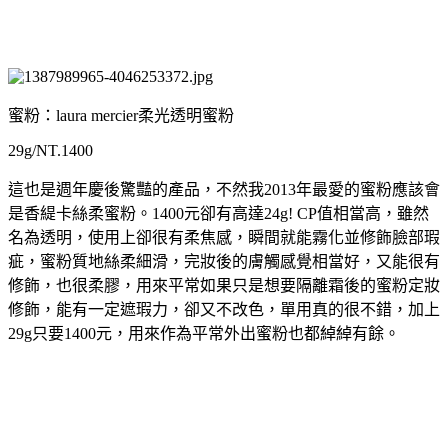
蜜粉：laura mercier柔光透明蜜粉
29g/NT.1400
這也是週年慶後驚豔的產品，不然我2013年最愛的蜜粉應該會
是香緹卡絲柔蜜粉。1400元卻有高達24g! CP值相當高，雖然
名為透明，使用上卻很有柔焦感，瞬間就能霧化並修飾臉部瑕
疵，蜜粉質地絲柔細滑，完妝後的膚觸感覺相當好，又能很有
修飾，也很柔膠，用來平常如果只是想要隔離霜後的蜜粉定妝
修飾，能有一定遮瑕力，卻又不改色，單用真的很不錯，加上
29g只要1400元，用來作為平常外出蜜粉也都綽綽有餘。