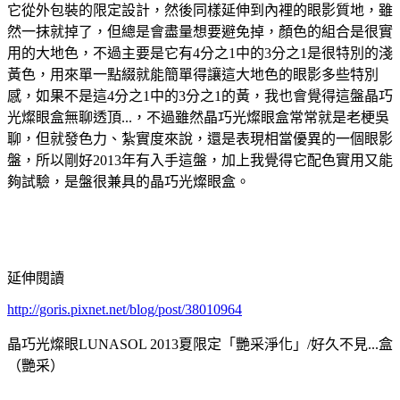
它從外包裝的限定設計，然後同樣延伸到內裡的眼影質地，雖
然一抹就掉了，但總是會盡量想要避免掉，顏色的組合是很實
用的大地色，不過主要是它有4分之1中的3分之1是很特別的淺
黃色，用來單一點綴就能簡單得讓這大地色的眼影多些特別
感，如果不是這4分之1中的3分之1的黃，我也會覺得這盤晶巧
光燦眼盒無聊透頂...，不過雖然晶巧光燦眼盒常常就是老梗吳
聊，但就發色力、紮實度來說，還是表現相當優異的一個眼影
盤，所以剛好2013年有入手這盤，加上我覺得它配色實用又能
夠試驗，是盤很兼具的晶巧光燦眼盒。
延伸閱讀
http://goris.pixnet.net/blog/post/38010964
晶巧光燦眼LUNASOL 2013夏限定「艷采淨化」/好久不見...盒
（艷采）