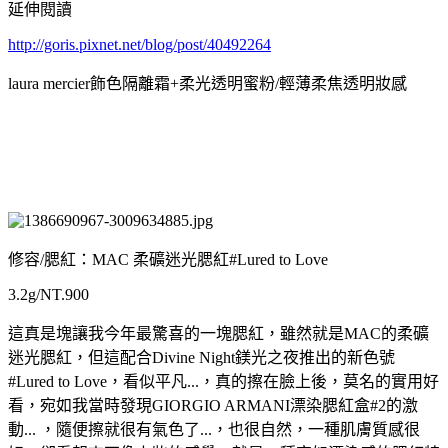
延伸閱讀
http://goris.pixnet.net/blog/post/40492264
laura mercier飾色隔離霜+柔光透明蜜粉/輕薄柔焦透明妝感
修容/腮紅：MAC 柔礦迷光腮紅#Lured to Love
3.2g/NT.900
這真是塊讓我今年最驚喜的一塊腮紅，雖然就是MAC的柔礦
迷光腮紅，但這配合Divine Night鎂光之夜推出的新色號
#Lured to Love，看似平凡...，真的擦在臉上後，莫名的實用好
看，宛如我當時發現GIORGIO ARMANI漂染腮紅盒#2的激
動... ，隨便擦就很有氣色了...，也很自然，一種肌膚質感很