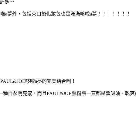
許多～
是哆啦a夢外，包括束口袋化妝包也是滿滿哆啦a夢！！！！！！！
PAUL&JOE哆啦a夢的完美結合啊！
，一種自然明亮感，而且PAUL&JOE蜜粉餅一直都是蠻吸油、