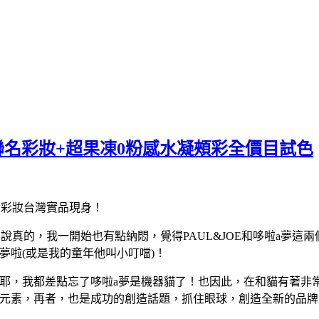
套聯名彩妝+超果凍0粉感水凝頰彩全價目試色
名彩妝台灣實品現身！
為說真的，我一開始也有點納悶，覺得PAUL&JOE和哆啦a夢這兩
夢啦(或是我的童年他叫小叮噹)！
！對耶，我都差點忘了哆啦a夢是機器貓了！也因此，在和貓有著非
的元素，再者，也是成功的創造話題，抓住眼球，創造全新的品牌