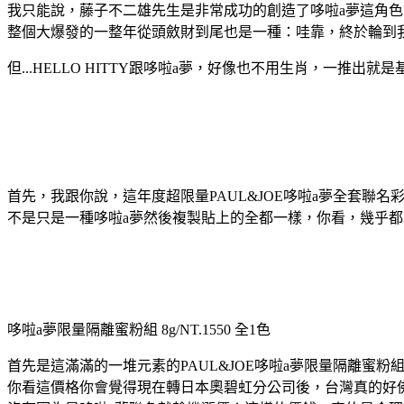
我只能說，藤子不二雄先生是非常成功的創造了哆啦a夢這角色，
整個大爆發的一整年從頭斂財到尾也是一種：哇靠，終於輪到
但...HELLO HITTY跟哆啦a夢，好像也不用生肖，一推出
首先，我跟你說，這年度超限量PAUL&JOE哆啦a夢全套
不是只是一種哆啦a夢然後複製貼上的全都一樣，你看，幾乎
哆啦a夢限量隔離蜜粉組 8g/NT.1550 全1色
首先是這滿滿的一堆元素的PAUL&JOE哆啦a夢限量隔離蜜
你看這價格你會覺得現在轉日本奧碧虹分公司後，台灣真的好佛心