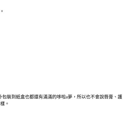
。
括外包裝到紙盒也都還有滿滿的哆啦a夢，所以也不會說唇膏、護
這樣。