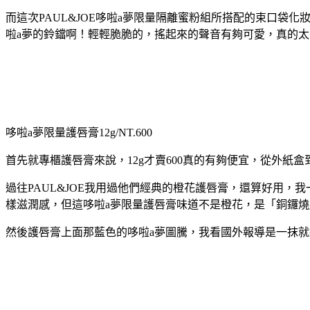
而這次PAUL&JOE哆啦a夢限量隔離蜜粉組所搭配的束口袋化
啦a夢的鈴鐺啊！輕輕脆脆的，搖起來的聲音有夠可愛，真的太
哆啦a夢限量護唇膏12g/NT.600
首先就專櫃護唇膏來說，12g才賣600真的有夠便宜，從外紙
過往PAUL&JOE我用過他們經典的橙花護唇膏，還算好用，
樣滋潤感，但這哆啦a夢限量護唇膏味道不是橙花，是「銅鑼
然後護唇膏上面那藍色的哆啦a夢圖騰，我看國外報導是一抹