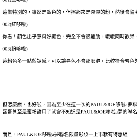
這蠻特別的，雖然是藍色的，但擦起來是淡淡的粉，然後會隨
002(紅哆啦)
你看！顏色出乎意料好顯色，完全不會很雞肋，暖暖同時歡樂
003(粉哆啦)
這粉色多一點藍調感，可以讓唇色不會那麼泡，比較符合唇色
但怎麼說，也好啦，因為至少在這一次的PAUL&JOE哆啦a
唇膏甚至是蜜粉餅用了就會不知道是PAUL&JOE哆啦a夢的
而且，PAUL&JOE哆啦a夢聯名限量彩妝一上市就有特惠組！