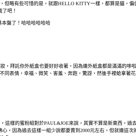
但略有些可惜的是，就跟HELLO KITTY一樣，都算是貓，偏
我了吧！
就是基本盤了！哈哈哈哈哈哈
聯名彩妝，拜託你外紙盒也要好好收著，因為連外紙盒都是滿滿的哆
都不同表情，幸福、微笑、害羞、奔跑，驚訝，然後手裡蛤拿著花
粉組，這樣的蜜粉組對於PAUL&JOE來說，其實不算是新東西
，因為過去這樣一組少說都要賣到2000元左右，但就連這次的PA