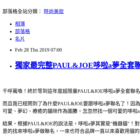
部落格全站分類：
時尚美妝
相簿
部落格
名片
Feb
28
Thu
2019
07:00
獨家最完整PAUL&JOE哆啦a夢全
千呼萬喚！終於等到這年度超限量PAUL&JOE哆啦a夢全套聯
而且我已經問到了為什麼PAUL&JOE要跟哆啦a夢聯名了！因
可愛、夢幻、療癒的貓咪作為圖䲢，怎忽然找一個可愛的哆啦a
結果，根據PAUL&JOE的說法是，哆啦a夢其實是"機器貓"
意的找來哆啦a夢做聯名，一來也符合品牌一直以來喜歡用貓