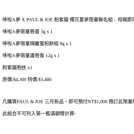
哆啦A夢 Χ PAUL & JOE 粉紫貓 櫻花夏夢限量聯名組 – 母親
哆啦A夢限量唇膏 3g x 1
哆啦A夢限量隔離蜜粉餅組 8g x 1
哆啦A夢限量護唇膏 12g x 1
粉紫貓抱枕 x1
原價:$4,300 特價:$3,400
凡購買PAUL & JOE 三月新品，即可預付NT$1,000 預訂
此組合不可列入第一檻滿額贈計算◦