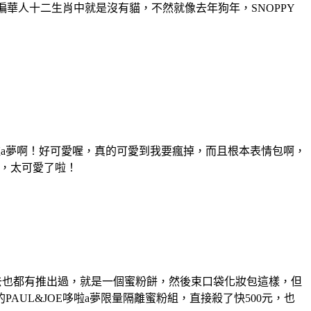
偏華人十二生肖中就是沒有貓，不然就像去年狗年，SNOPPY
啦a夢啊！好可愛喔，真的可愛到我要瘋掉，而且根本表情包啊，
，太可愛了啦！
，過去也都有推出過，就是一個蜜粉餅，然後束口袋化妝包這樣，但
UL&JOE哆啦a夢限量隔離蜜粉組，直接殺了快500元，也