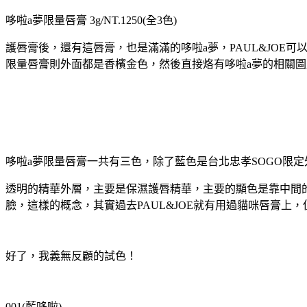
哆啦a夢限量唇膏 3g/NT.1250(全3色)
護唇膏後，還有這唇膏，也是滿滿的哆啦a夢，PAUL&JOE
限量唇膏則外面都是香檳金色，然後直接烙有哆啦a夢的相關圖騰
哆啦a夢限量唇膏一共有三色，除了藍色是台北忠孝SOGO限
透明的精華外層，主要是保濕護唇精華，主要的顯色是靠中間的內
臉，這樣的概念，其實過去PAUL&JOE就有用過貓咪唇膏上
好了，我義無反顧的試色！
001(藍哆啦)