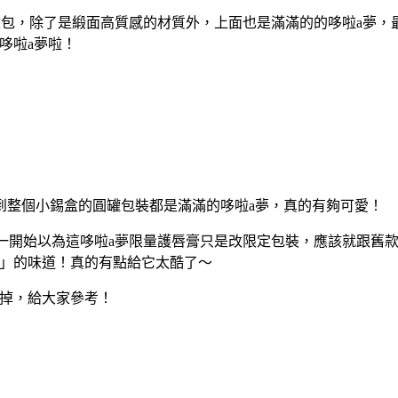
妝包，除了是緞面高質感的材質外，上面也是滿滿的的哆啦a夢，最特
哆啦a夢啦！
盒到整個小錫盒的圓罐包裝都是滿滿的哆啦a夢，真的有夠可愛！
我一開始以為這哆啦a夢限量護唇膏只是改限定包裝，應該就跟舊款
燒」的味道！真的有點給它太酷了～
就掉，給大家參考！