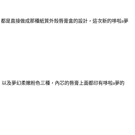
驗，都是直接做成那種紙質外殼唇膏盒的設計，這次新的哆啦a夢
色，以及夢幻柔嫩粉色三種，內芯的唇膏上面都印有哆啦a夢的