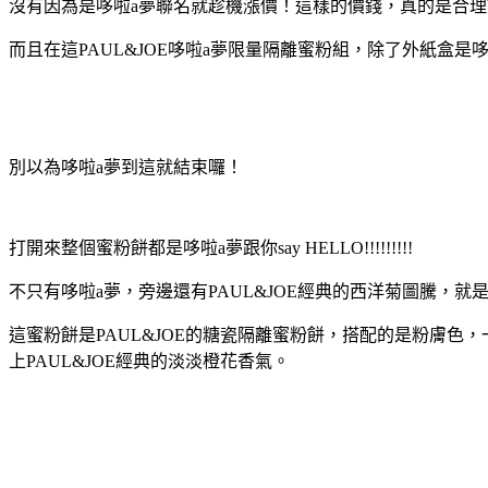
沒有因為是哆啦a夢聯名就趁機漲價！這樣的價錢，真的是合理
而且在這PAUL&JOE哆啦a夢限量隔離蜜粉組，除了外紙盒
別以為哆啦a夢到這就結束囉！
打開來整個蜜粉餅都是哆啦a夢跟你say HELLO!!!!!!!!!
不只有哆啦a夢，旁邊還有PAUL&JOE經典的西洋菊圖騰，就是
這蜜粉餅是PAUL&JOE的糖瓷隔離蜜粉餅，搭配的是粉膚色
上PAUL&JOE經典的淡淡橙花香氣。