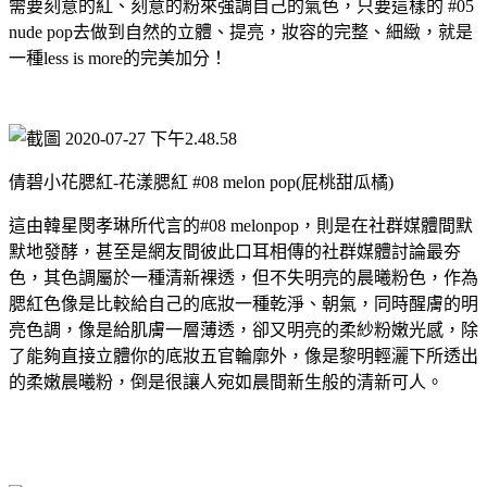
需要刻意的紅、刻意的粉來強調自己的氣色，只要這樣的 #05
nude pop去做到自然的立體、提亮，妝容的完整、細緻，就是
一種less is more的完美加分！
倩碧小花腮紅-花漾腮紅 #08 melon pop(屁桃甜瓜橘)
這由韓星閔孝琳所代言的#08 melonpop，則是在社群媒體間默
默地發酵，甚至是網友間彼此口耳相傳的社群媒體討論最夯
色，其色調屬於一種清新裸透，但不失明亮的晨曦粉色，作為
腮紅色像是比較給自己的底妝一種乾淨、朝氣，同時醒膚的明
亮色調，像是給肌膚一層薄透，卻又明亮的柔紗粉嫩光感，除
了能夠直接立體你的底妝五官輪廓外，像是黎明輕灑下所透出
的柔嫩晨曦粉，倒是很讓人宛如晨間新生般的清新可人。