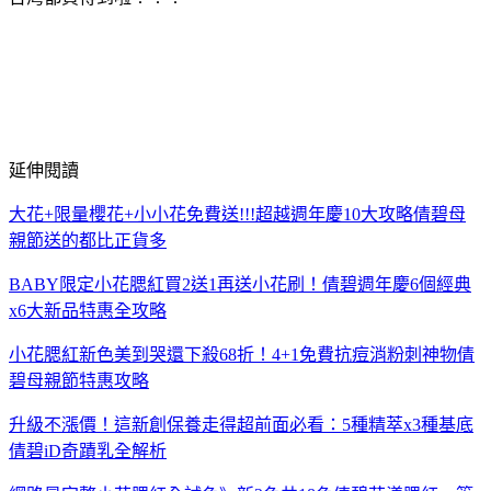
延伸閱讀
大花+限量櫻花+小小花免費送!!!超越週年慶10大攻略倩碧母
親節送的都比正貨多
BABY限定小花腮紅買2送1再送小花刷！倩碧週年慶6個經典
x6大新品特惠全攻略
小花腮紅新色美到哭還下殺68折！4+1免費抗痘消粉刺神物倩
碧母親節特惠攻略
升級不漲價！這新創保養走得超前面必看：5種精萃x3種基底
倩碧iD奇蹟乳全解析