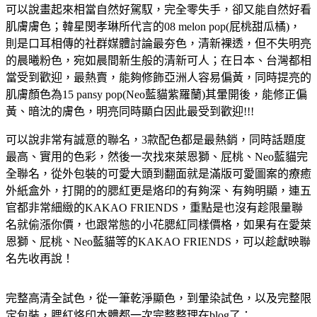
可以說畫起來相當自然好駕馭，完全零失手，卻又能自然好看
肌膚膚色；韓星閔孝琳所代言的08 melon pop(屁桃甜瓜橘)，
則是口耳相傳的社群媒體討論最夯色，清新裸透，但不失明亮
的晨曦粉色，宛如晨間新生般的清新可人；在日本、台灣都相
當受到歡迎，最熱賣，能夠修飾亞洲人容易偏黃，同時提亮的
肌膚顏色為15 pansy pop(Neo藍貓紫羅蘭)其暈開後，能修正偏
黃、暗沈的膚色，明亮同時顯白因此最受到歡迎!!!
可以說非常有誠意的聯名，3款配色都是最熱銷，同時話題度
最高、實用的色彩，然後一次找來萊恩獅、屁桃、Neo藍貓完
全聯名，從外包裝的可愛大頭到翻面就是滿版可愛圖案的療癒
外紙盒外，打開的的腮紅更是烙印的有夠深、有夠明顯，連五
官都非常細緻的KAKAO FRIENDS，重點是也沒有趁限量聯
名就偷漲你價，也跟常態的小花腮紅同樣價格，如果有在愛萊
恩獅、屁桃、Neo藍貓等的KAKAO FRIENDS，可以趁獻映聯
名先收再說！
完整高清全試色，從一筆乾淨顯色，到暈染試色，以及完整限
定包裝，腮紅烙印本體都一次完整整理在blog了：