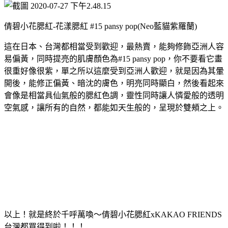
倩碧小花腮紅-花漾腮紅 #15 pansy pop(Neo藍貓紫羅蘭)
這在日本、台灣都相當受到歡迎，最熱賣，能夠修飾亞洲人容
易偏黃，同時提亮的肌膚顏色為#15 pansy pop，你不要看它畫
很重好像很紫，單之所以這麼受到亞洲人歡迎，就是因為其暈
開後，能修正偏黃、暗沈的膚色，明亮同時顯白，然後看起來
會像是相當具仙氣般的腮紅色調，靈性同時讓人憐愛般的透明
空氣感，讓所有的自然，都能如天生般的，呈現於雙頰之上。
以上！就是終於千呼萬喚～倩碧小花腮紅xKAKAO FRIENDS
台灣都買得到啦！！！