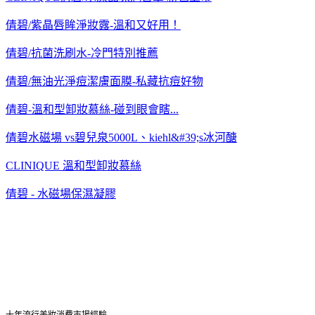
倩碧/紫晶唇眸淨妝露-溫和又好用！
倩碧/抗菌洗刷水-冷門特別推薦
倩碧/無油光淨痘潔膚面膜-私藏抗痘好物
倩碧-溫和型卸妝慕絲-碰到眼會瞎...
倩碧水磁場 vs碧兒泉5000L、kiehl&#39;s冰河醣
CLINIQUE 溫和型卸妝慕絲
倩碧 - 水磁場保濕凝膠
十年流行美妝消費市場經驗