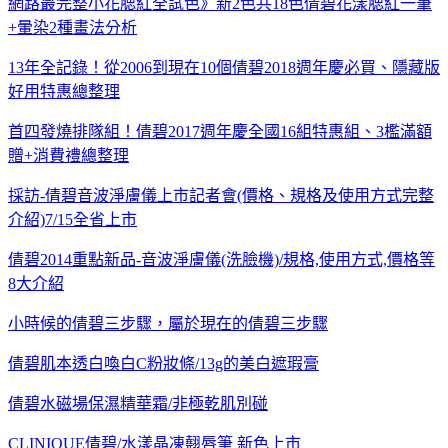
網路最完整小花腮紅全試色》新2色共18色倩碧花漾腮紅一筆
+暈染2種畫法分析
13年全記錄！從2006到現在10個倩碧2018週年慶必買、隱藏版
好用特惠總整理
首四發燒排隊組！倩碧2017週年慶全國16組特惠組、3檻滿額
贈+消費禮總整理
採訪-倩碧音波淨膚儀上市記者會(價格、規格及使用方式完整
介紹)7/15全省上市
倩碧2014重點新品-音波淨膚儀(洗臉機)/規格,使用方式,價格等
8大介紹
小時候的倩碧三步驟，屬於現在的倩碧三步驟
倩碧肌本透白喚白C粉妝條/13g的美白遮瑕膏
倩碧水磁場保濕精華霜/非極乾肌別碰
CLINIQUE倩碧/水漾晶凍翹唇筆 新色上市