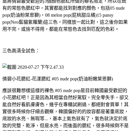
是將倩碧最受歡迎的3個顏色腮紅所做的聯名限定，所以在既
有的常態色腮紅中，其實都能找到對應的顏色，包括05 nude
pop(奶油粉萊恩獅)，08 melon pop(屁桃甜瓜橘)15 pansy
pop(Neo藍貓紫羅蘭)這三色，同樣放一起比對，這之後你如果
用不完，或捨不得用，都能在常態色去找到匹配的色彩。
三色高清全試色：
倩碧小花腮紅-花漾腮紅 #05 nude pop(奶油粉嫩萊恩獅)
應該很難想樣這樣的裸色 #05 nude pop是目前韓國最受歡迎的
小花腮紅吧！正是因為其相當自然好駕馭，完全零失手，卻又
能自然好看肌膚膚色，幾乎在專櫃試刷過，都絕對會買單！其
實很多時候你仔細去觀察，韓國偏好的的妝容都是著重底妝，
底妝的水亮、無瑕等...，基本上氣色就有了，氣色就決定於底
妝的完整、乾淨，但是水亮，而後面的腮紅，很多時候倒不是