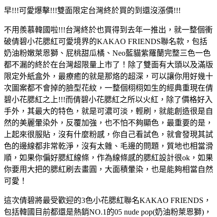
早!!!可愛爆擊!!!雙面限定台灣終於買的到還沒漲價!!!
不用羨慕韓國啦!!!台灣終於也買得到去年一推出，就一整個衝
破倩碧小花腮紅可愛境界的KAKAO FRIENDS聯名款，包括
奶油粉嫩萊恩獅、屁桃甜瓜橘、Neo藍貓紫羅蘭完整三色一色
都不漏的終於在台灣超限量上市了！除了雙面有大頭以及滿版
限定外紙盒外，最療癒的就是那烙的超深，可以讓你用好幾十
次圖案都不會掉的臉型花紋，一整個栩栩如生的經典重現在倩
碧小花腮紅之上!!!而倩碧小花腮紅之所以火紅，除了價格好入
手外，其最大的特色，就是可濃可淡，輕刷，就能創造很是自
然的美麗暈染外，反覆加強，也不怕不夠顯色，最重要的是，
上起來很服貼，沒有什麼粉感，你自己看試色，就會發現其試
色的邊線都非常乾淨，沒有太雜、毛邊的問題，質地也相當滑
順，如果你偏好腮紅線條，作為線條感的腮紅設計很ok，如果
你要用大把的腮紅刷去畫圓，大面積暈染，也是能夠相當自然
可愛！
這次倩碧將最受歡迎的3色小花腮紅聯名KAKAO FRIENDS，
包括韓國目前都還是熱銷NO.1的05 nude pop(奶油粉萊恩獅)，